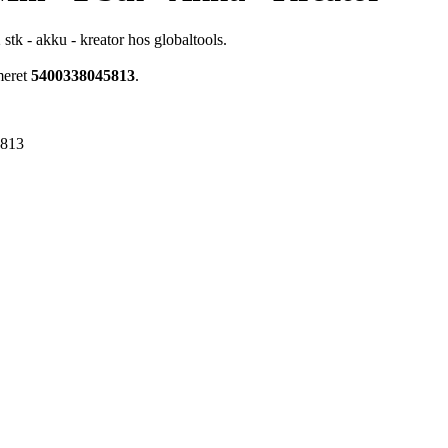
tk - akku - kreator hos globaltools.
meret
5400338045813
.
5813