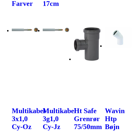
Farver
17cm
Multikabel
Multikabel
Ht Safe
Wavin
3x1,0
3g1,0
Grenrør
Htp
Cy-Oz
Cy-Jz
75/50mm
Bøjn