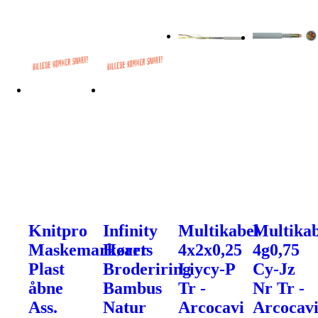
Knitpro
Infinity
Multikabel
Multikab
Maskemarkører
Hearts
4x2x0,25
4g0,75
Plast
Broderiring
Liycy-P
Cy-Jz
åbne
Bambus
Tr -
Nr Tr -
Ass.
Natur
Arcocavi
Arcocav