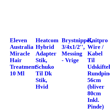
Eleven
Heatcom
Brystnippel,
Knitpro
Australia
Hybrid
3/4x1/2'',
Wire /
Miracle
Adapter
Messing
Kabel
Hair
Stik,
- Vrige
Til
Treatment
Schuko
Udskifte
10 Ml
Til Dk
Rundpin
Stik,
56cm
Hvid
(bliver
80cm
Inkl.
Pinde)