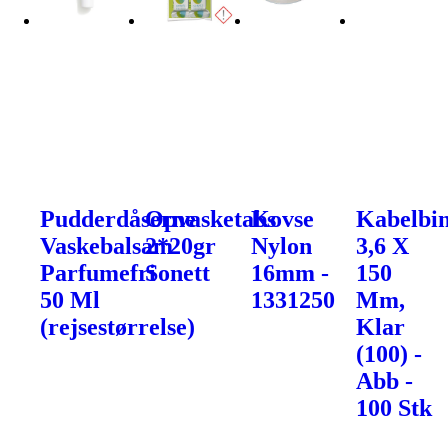
Pudderdåserne
Opvasketabs
Kovse
Kabelbin
Vaskebalsam
2*20gr
Nylon
3,6 X
Parfumefri
Sonett
16mm -
150
50 Ml
1331250
Mm,
(rejsestørrelse)
Klar
(100) -
Abb -
100 Stk