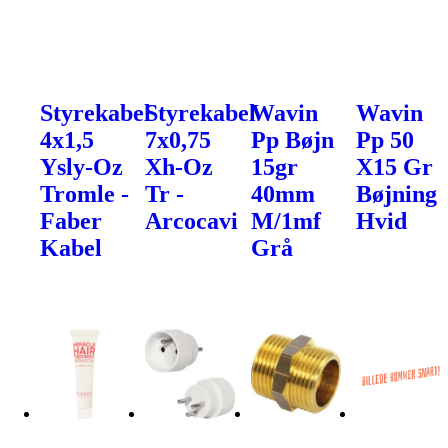
Styrekabel
Styrekabel
Wavin
Wavin
4x1,5
7x0,75
Pp Bøjn
Pp 50
Ysly-Oz
Xh-Oz
15gr
X15 Gr
Tromle -
Tr -
40mm
Bøjning
Faber
Arcocavi
M/1mf
Hvid
Kabel
Grå