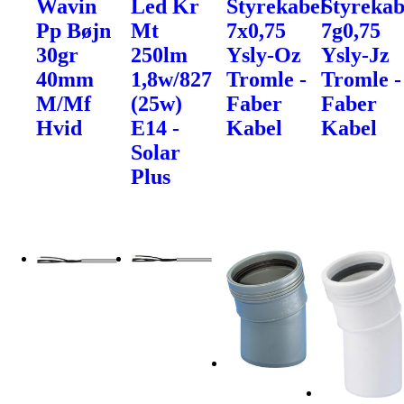
Wavin
Led Kr
Styrekabel
Styrekab
Pp Bøjn
Mt
7x0,75
7g0,75
30gr
250lm
Ysly-Oz
Ysly-Jz
40mm
1,8w/827
Tromle -
Tromle -
M/Mf
(25w)
Faber
Faber
Hvid
E14 -
Kabel
Kabel
Solar
Plus