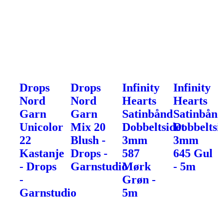
Drops
Drops
Infinity
Infinity
Nord
Nord
Hearts
Hearts
Garn
Garn
Satinbånd
Satinbå
Unicolor
Mix 20
Dobbeltsidet
Dobbelts
22
Blush -
3mm
3mm
Kastanje
Drops -
587
645 Gul
- Drops
Garnstudio
Mørk
- 5m
-
Grøn -
Garnstudio
5m