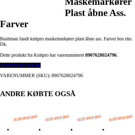
Maskemarkører
Plast åbne Ass.
Farver
Bushman fandt knitpro maskemarkører plast åbne ass. Farver hos rito.
Dk.
Dette produkt fra Knitpro har varenummeret
8907628024796
.
Se prisen hos Rito.dk
VARENUMMER (SKU):
8907628024796
ANDRE KØBTE OGSÅ