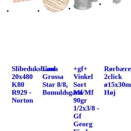
Slibeduksbånd
Lana
+gf+
Rørbære
20x480
Grossa
Vinkel
2click
K80
Star 8/8,
Sort
ø15x30
R929 -
Bomuldsgarn
Mf/Mf
Høj
Norton
90gr
1/2x3/8 -
Gf
Georg