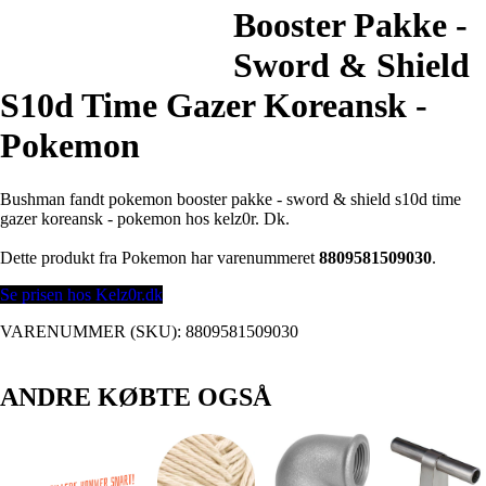
Booster Pakke -
Sword & Shield
S10d Time Gazer Koreansk -
Pokemon
Bushman fandt pokemon booster pakke - sword & shield s10d time
gazer koreansk - pokemon hos kelz0r. Dk.
Dette produkt fra Pokemon har varenummeret
8809581509030
.
Se prisen hos Kelz0r.dk
VARENUMMER (SKU):
8809581509030
ANDRE KØBTE OGSÅ