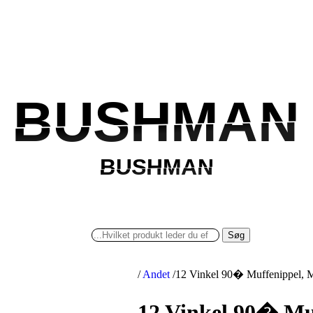
BUSHMAN
BUSHMAN
BUSHMAN
BUSHMAN
Søg
/
Andet
/
12 Vinkel 90� Muffenippel, M
12 Vinkel 90� Mu