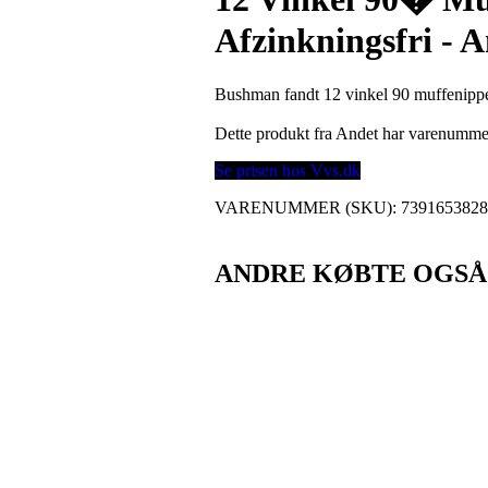
Afzinkningsfri - 
Bushman fandt 12 vinkel 90 muffenippel
Dette produkt fra Andet har varenumm
Se prisen hos Vvs.dk
VARENUMMER (SKU):
739165382
ANDRE KØBTE OGSÅ