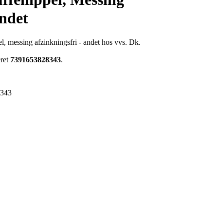
Andet
, messing afzinkningsfri - andet hos vvs. Dk.
eret
7391653828343
.
8343