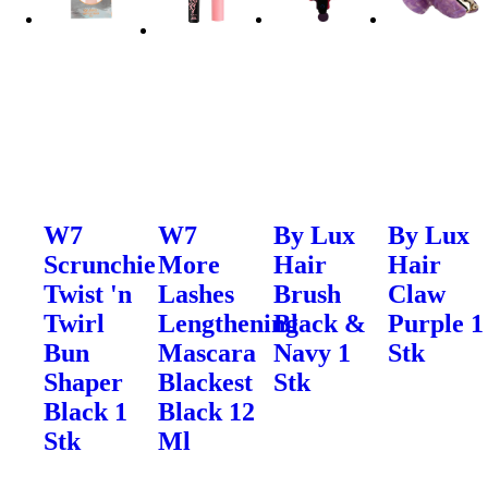
W7
W7
By Lux
By Lux
Scrunchie
More
Hair
Hair
Twist 'n
Lashes
Brush
Claw
Twirl
Lengthening
Black &
Purple 1
Bun
Mascara
Navy 1
Stk
Shaper
Blackest
Stk
Black 1
Black 12
Stk
Ml