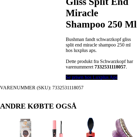
Gliss Split End
Miracle
Shampoo 250 Ml
Bushman fandt schwarzkopf gliss
split end miracle shampoo 250 ml
hos luxplus aps.
Dette produkt fra Schwarzkopf har
varenummeret
7332531118057
.
Se prisen hos Luxplus Aps
VARENUMMER (SKU):
7332531118057
ANDRE KØBTE OGSÅ