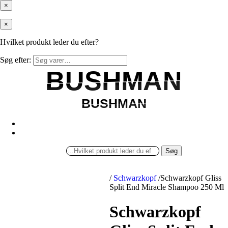
×
×
Hvilket produkt leder du efter?
Søg efter:
BUSHMAN
BUSHMAN
BUSHMAN
BUSHMAN
Søg
/
Schwarzkopf
/
Schwarzkopf Gliss
Split End Miracle Shampoo 250 Ml
Schwarzkopf