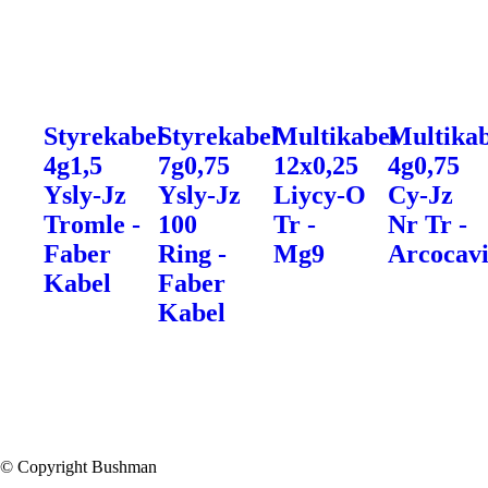
Styrekabel
Styrekabel
Multikabel
Multikab
4g1,5
7g0,75
12x0,25
4g0,75
Ysly-Jz
Ysly-Jz
Liycy-O
Cy-Jz
Tromle -
100
Tr -
Nr Tr -
Faber
Ring -
Mg9
Arcocav
Kabel
Faber
Kabel
© Copyright Bushman