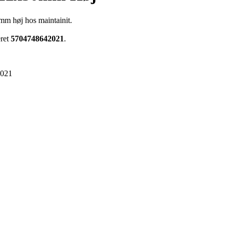
m høj hos maintainit.
eret
5704748642021
.
2021