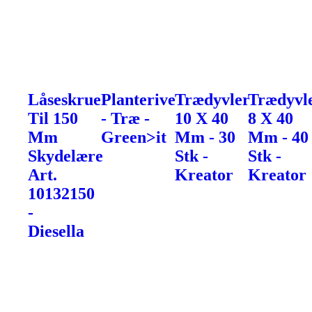
Låseskrue
Planterive
Trædyvler
Trædyvl
Til 150
- Træ -
10 X 40
8 X 40
Mm
Green>it
Mm - 30
Mm - 40
Skydelære
Stk -
Stk -
Art.
Kreator
Kreator
10132150
-
Diesella