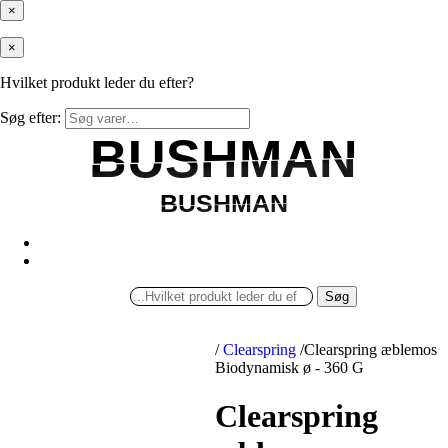
×
×
Hvilket produkt leder du efter?
Søg efter:
BUSHMAN
BUSHMAN
BUSHMAN
BUSHMAN
Søg
/
Clearspring
/
Clearspring æblemos
Biodynamisk ø - 360 G
Clearspring