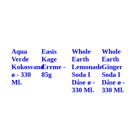
Aqua
Easis
Whole
Whole
Verde
Kage
Earth
Earth
Kokosvand
Creme -
Lemonade
Ginger
ø - 330
85g
Soda I
Soda I
Ml.
Dåse ø -
Dåse ø -
330 Ml.
330 Ml.