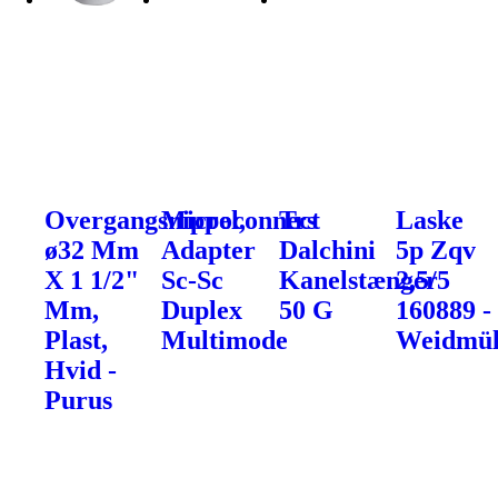
Overgangsnippel,
Microconnect
Trs
Laske
ø32 Mm
Adapter
Dalchini
5p Zqv
X 1 1/2"
Sc-Sc
Kanelstænger
2,5/5
Mm,
Duplex
50 G
160889 -
Plast,
Multimode
Weidmül
Hvid -
Purus