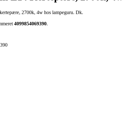
kertepære, 2700k, 4w hos lampeguru. Dk.
ummeret
4099854069390
.
9390