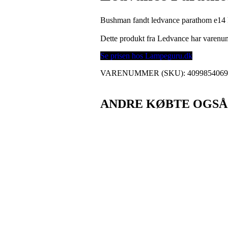
Bushman fandt ledvance parathom e14 
Dette produkt fra Ledvance har varen
Se prisen hos Lampeguru.dk
VARENUMMER (SKU):
409985406
ANDRE KØBTE OGSÅ