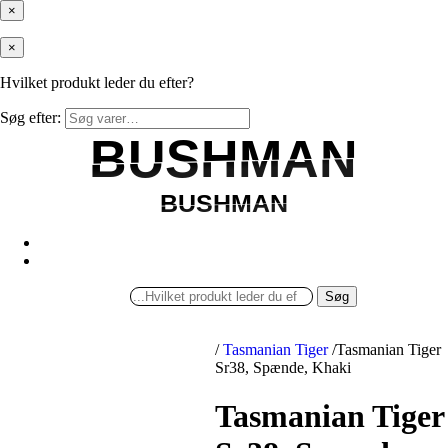
×
×
Hvilket produkt leder du efter?
Søg efter:
BUSHMAN
BUSHMAN
BUSHMAN
BUSHMAN
Søg
/
Tasmanian Tiger
/
Tasmanian Tiger
Sr38, Spænde, Khaki
Tasmanian Tiger