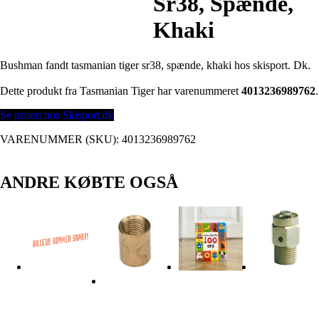
Sr38, Spænde,
Khaki
Bushman fandt tasmanian tiger sr38, spænde, khaki hos skisport. Dk.
Dette produkt fra Tasmanian Tiger har varenummeret
4013236989762
.
Se prisen hos Skisport.dk
VARENUMMER (SKU):
4013236989762
ANDRE KØBTE OGSÅ