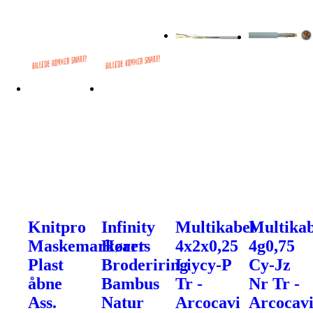
Knitpro
Infinity
Multikabel
Multikab
Maskemarkører
Hearts
4x2x0,25
4g0,75
Plast
Broderiring
Liycy-P
Cy-Jz
åbne
Bambus
Tr -
Nr Tr -
Ass.
Natur
Arcocavi
Arcocav