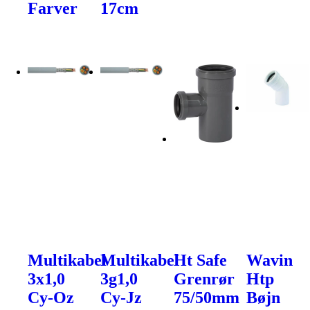
Farver
17cm
Multikabel
Multikabel
Ht Safe
Wavin
3x1,0
3g1,0
Grenrør
Htp
Cy-Oz
Cy-Jz
75/50mm
Bøjn