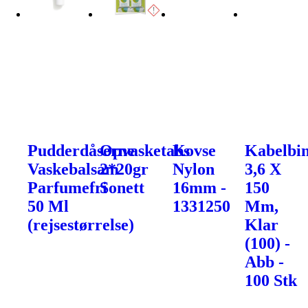
Pudderdåserne
Opvasketabs
Kovse
Kabelbin
Vaskebalsam
2*20gr
Nylon
3,6 X
Parfumefri
Sonett
16mm -
150
50 Ml
1331250
Mm,
(rejsestørrelse)
Klar
(100) -
Abb -
100 Stk