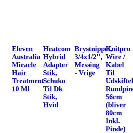
Eleven
Heatcom
Brystnippel,
Knitpro
Australia
Hybrid
3/4x1/2'',
Wire /
Miracle
Adapter
Messing
Kabel
Hair
Stik,
- Vrige
Til
Treatment
Schuko
Udskifte
10 Ml
Til Dk
Rundpin
Stik,
56cm
Hvid
(bliver
80cm
Inkl.
Pinde)