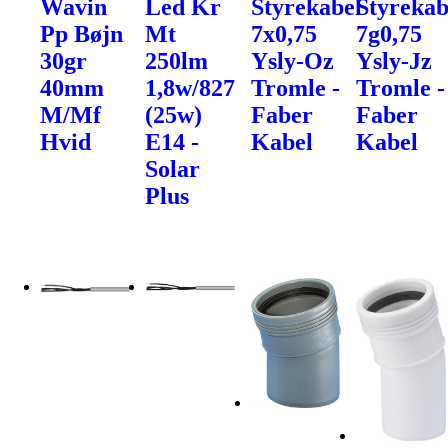
Wavin
Led Kr
Styrekabel
Styrekab
Pp Bøjn
Mt
7x0,75
7g0,75
30gr
250lm
Ysly-Oz
Ysly-Jz
40mm
1,8w/827
Tromle -
Tromle -
M/Mf
(25w)
Faber
Faber
Hvid
E14 -
Kabel
Kabel
Solar
Plus