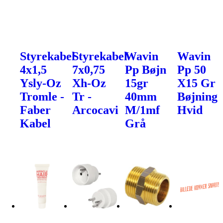
Styrekabel
Styrekabel
Wavin
Wavin
4x1,5
7x0,75
Pp Bøjn
Pp 50
Ysly-Oz
Xh-Oz
15gr
X15 Gr
Tromle -
Tr -
40mm
Bøjning
Faber
Arcocavi
M/1mf
Hvid
Kabel
Grå